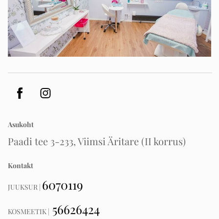
Asukoht
Paadi tee 3-233, Viimsi Äritare (II korrus)
Kontakt
6070119
JUUKSUR |
56626424
KOSMEETIK |