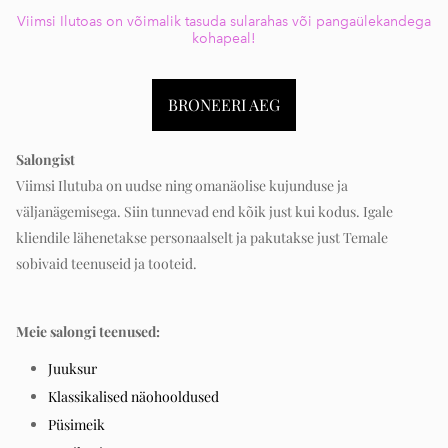
Viimsi Ilutoas on võimalik tasuda sularahas või pangaülekandega
kohapeal!
BRONEERI AEG
Salongist
Viimsi Ilutuba on uudse ning omanäolise kujunduse ja
väljanägemisega. Siin tunnevad end kõik just kui kodus. Igale
kliendile lähenetakse personaalselt ja pakutakse just Temale
sobivaid teenuseid ja tooteid.
Meie salongi teenused:
Juuksur
Klassikalised näohooldused
Püsimeik