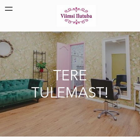
lisati ostukorvi.
Vaata ostukorvi
TERE
TULEMAST!