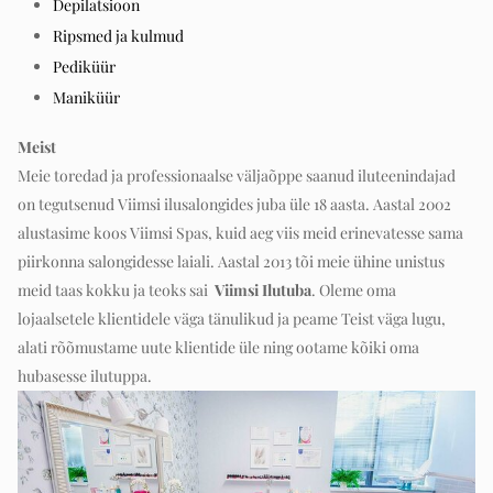
Depilatsioon
Ripsmed ja kulmud
Pediküür
Maniküür
Meist
Meie toredad ja professionaalse väljaõppe saanud iluteenindajad
on tegutsenud Viimsi ilusalongides juba üle 18 aasta. Aastal 2002
alustasime koos Viimsi Spas, kuid aeg viis meid erinevatesse sama
piirkonna salongidesse laiali. Aastal 2013 tõi meie ühine unistus
meid taas kokku ja teoks sai
Viimsi Ilutuba
. Oleme oma
lojaalsetele klientidele väga tänulikud ja peame Teist väga lugu,
alati rõõmustame uute klientide üle ning ootame kõiki oma
hubasesse ilutuppa.